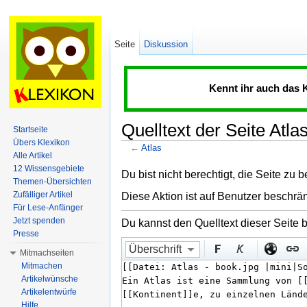
Seite
Diskussion
Kennt ihr auch das 
Quelltext der Seite Atla
Startseite
Übers Klexikon
←
Atlas
Alle Artikel
Wechseln zu:
Navigation
,
Suche
12 Wissensgebiete
Du bist nicht berechtigt, die Seite zu 
Themen-Übersichten
Zufälliger Artikel
Diese Aktion ist auf Benutzer beschrän
Für Lese-Anfänger
Jetzt spenden
Du kannst den Quelltext dieser Seite 
Presse
Überschrift
Mitmachseiten
Mitmachen
Artikelwünsche
Artikelentwürfe
Hilfe