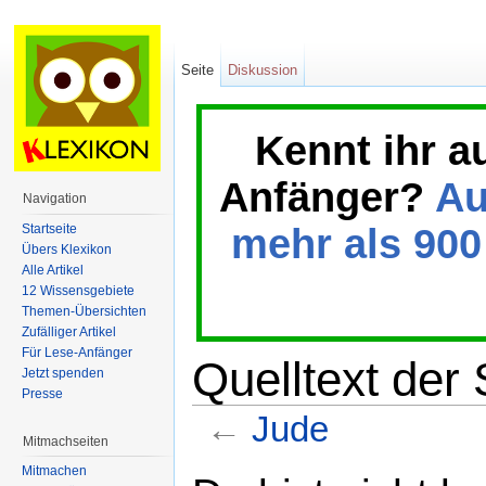
Seite
Diskussion
Kennt ihr a
Anfänger?
Au
Navigation
Startseite
mehr als 900 
Übers Klexikon
Alle Artikel
12 Wissensgebiete
Themen-Übersichten
Zufälliger Artikel
Für Lese-Anfänger
Quelltext der 
Jetzt spenden
Presse
←
Jude
Mitmachseiten
Wechseln zu:
Navigation
,
Suche
Mitmachen