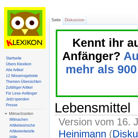
Seite
Diskussion
Kennt ihr a
Anfänger?
Au
Startseite
Übers Klexikon
mehr als 900 
Alle Artikel
12 Wissensgebiete
Themen-Übersichten
Zufälliger Artikel
Für Lese-Anfänger
Jetzt spenden
Lebensmittel
Presse
Mitmachseiten
Version vom 16. 
Mitmachen
Artikelwünsche
Heinimann
(
Disku
Artikelentwürfe
Hilfe