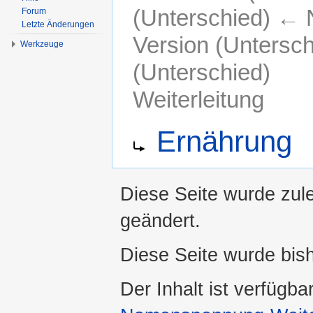
(Unterschied) ← N
Forum
Letzte Änderungen
Version (Untersc
Werkzeuge
(Unterschied)
Weiterleitung
Wechseln zu:
Navigation
,
Suche
Ernährung
Diese Seite wurde zul
geändert.
Diese Seite wurde bis
Der Inhalt ist verfügba