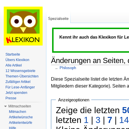
Spezialseite
Kennt ihr auch das Klexikon für 
Startseite
Änderungen an Seiten, d
Übers Klexikon
Alle Artikel
←
Philosoph
12 Wissensgebiete
Wechseln zu:
Navigation
,
Suche
Themen-Übersichten
Diese Spezialseite listet die letzten 
Zufälliger Artikel
Mitgliedern dieser Kategorie). Seiten 
Für Lese-Anfänger
Jetzt spenden
Presse
Anzeigeoptionen
Mitmachseiten
Zeige die letzten
5
Mitmachen
Artikelwünsche
letzten
1
|
3
|
7
|
14
Artikelentwürfe
Hilfe