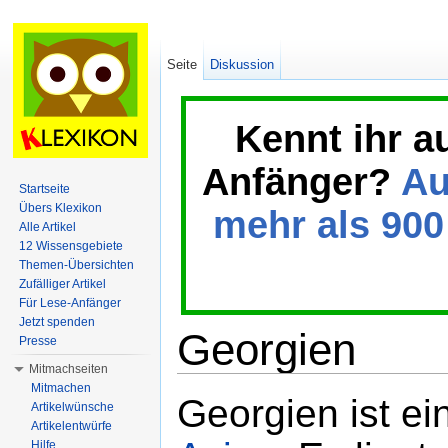
Seite
Diskussion
Kennt ihr a
Anfänger?
Au
Startseite
Übers Klexikon
mehr als 900 
Alle Artikel
12 Wissensgebiete
Themen-Übersichten
Zufälliger Artikel
Für Lese-Anfänger
Jetzt spenden
Georgien
Presse
Mitmachseiten
Wechseln zu:
Navigation
,
Suche
Mitmachen
Georgien ist ei
Artikelwünsche
Artikelentwürfe
Hilfe