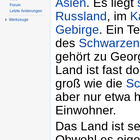
Asien
. Es liegt
Forum
Letzte Änderungen
Russland
, im
K
Werkzeuge
Gebirge
. Ein Te
des
Schwarzen
gehört zu Geor
Land ist fast d
groß wie die
Sc
aber nur etwa h
Einwohner.
Das Land ist s
Obwohl es eigen