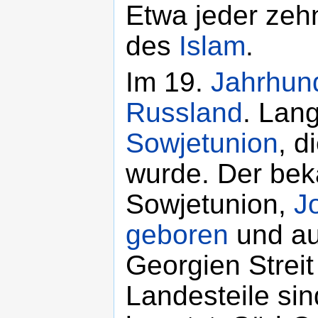
Etwa jeder zeh
des
Islam
.
Im 19.
Jahrhun
Russland
. Lan
Sowjetunion
, d
wurde. Der bek
Sowjetunion,
J
geboren
und au
Georgien Streit
Landesteile si