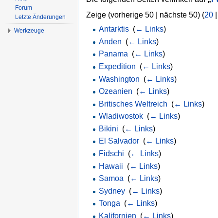
Forum
Zeige (vorherige 50 | nächste 50) (
20
Letzte Änderungen
Antarktis
‎
(
← Links
)
Werkzeuge
Anden
‎
(
← Links
)
Panama
‎
(
← Links
)
Expedition
‎
(
← Links
)
Washington
‎
(
← Links
)
Ozeanien
‎
(
← Links
)
Britisches Weltreich
‎
(
← Links
)
Wladiwostok
‎
(
← Links
)
Bikini
‎
(
← Links
)
El Salvador
‎
(
← Links
)
Fidschi
‎
(
← Links
)
Hawaii
‎
(
← Links
)
Samoa
‎
(
← Links
)
Sydney
‎
(
← Links
)
Tonga
‎
(
← Links
)
Kalifornien
‎
(
← Links
)