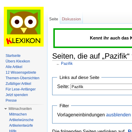
Seite
Diskussion
Kennt ihr auch das 
Seiten, die auf „Pazifik“
Startseite
Übers Klexikon
←
Pazifik
Alle Artikel
Wechseln zu:
Navigation
,
Suche
12 Wissensgebiete
Links auf diese Seite
Themen-Übersichten
Zufälliger Artikel
Seite:
Für Lese-Anfänger
Jetzt spenden
Presse
Filter
Mitmachseiten
Mitmachen
Vorlageneinbindungen
ausblenden
Artikelwünsche
Artikelentwürfe
Hilfe
Die folgenden Seiten verlinken auf
„
P