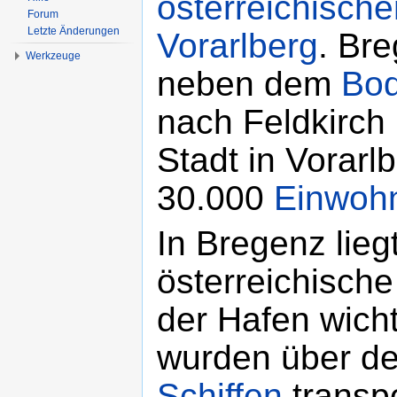
österreichische
Forum
Letzte Änderungen
Vorarlberg
. Bre
Werkzeuge
neben dem
Bo
nach Feldkirch 
Stadt in Vorarl
30.000
Einwoh
In Bregenz lieg
österreichisch
der Hafen wicht
wurden über d
Schiffen
transpo