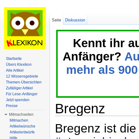
Seite
Diskussion
Kennt ihr a
Anfänger?
Au
Startseite
Übers Klexikon
mehr als 900 
Alle Artikel
12 Wissensgebiete
Themen-Übersichten
Zufälliger Artikel
Für Lese-Anfänger
Jetzt spenden
Bregenz
Presse
Mitmachseiten
Wechseln zu:
Navigation
,
Suche
Mitmachen
Bregenz ist di
Artikelwünsche
Artikelentwürfe
Hilfe